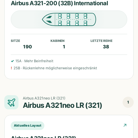
Airbus A321-200 (32B) International
SITZE
KABINEN
LETZTE REIHE
190
1
38
✓
15A
·
Mehr Beinfreiheit
!
25B
·
Rückenlehne möglicherweise eingeschränkt
Airbus A321neo LR (321)
1
Airbus A321neo LR (321)
↗
Aktuelles Layout