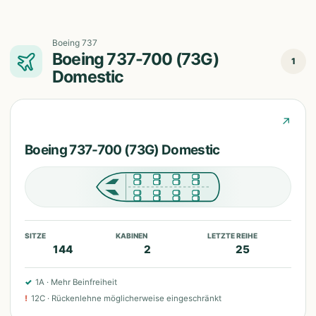
Boeing 737
Boeing 737-700 (73G)
1
Domestic
↗
Boeing 737-700 (73G) Domestic
SITZE
KABINEN
LETZTE REIHE
144
2
25
✓
1A
·
Mehr Beinfreiheit
!
12C
·
Rückenlehne möglicherweise eingeschränkt