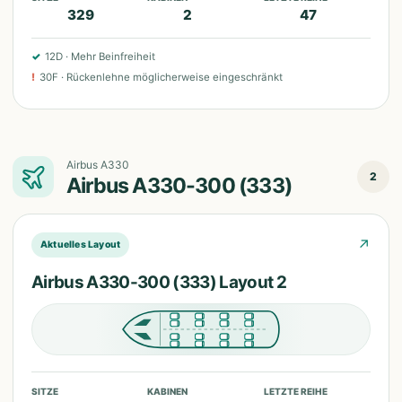
329
2
47
✓
12D
·
Mehr Beinfreiheit
!
30F
·
Rückenlehne möglicherweise eingeschränkt
Airbus A330
2
Airbus A330-300 (333)
↗
Aktuelles Layout
Airbus A330-300 (333) Layout 2
SITZE
KABINEN
LETZTE REIHE