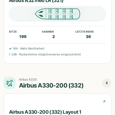
Airbus A321neo LR (321)
SITZE
KABINEN
LETZTE REIHE
199
2
36
✓
16A
·
Mehr Beinfreiheit
!
24B
·
Rückenlehne möglicherweise eingeschränkt
Airbus A330
2
Airbus A330-200 (332)
↗
Airbus A330-200 (332) Layout 1