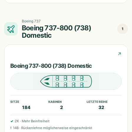
Boeing 737
Boeing 737-800 (738)
1
Domestic
↗
Boeing 737-800 (738) Domestic
SITZE
KABINEN
LETZTE REIHE
184
2
32
✓
2K
·
Mehr Beinfreiheit
!
14B
·
Rückenlehne möglicherweise eingeschränkt