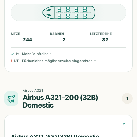
SITZE
KABINEN
LETZTE REIHE
244
2
32
✓
1A
·
Mehr Beinfreiheit
!
12B
·
Rückenlehne möglicherweise eingeschränkt
Airbus A321
Airbus A321-200 (32B)
1
Domestic
↗
Airbus A321-200 (32B) Domestic