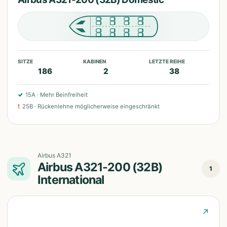
SITZE
KABINEN
LETZTE REIHE
186
2
38
✓
15A
·
Mehr Beinfreiheit
!
25B
·
Rückenlehne möglicherweise eingeschränkt
Airbus A321
Airbus A321-200 (32B)
1
International
↗