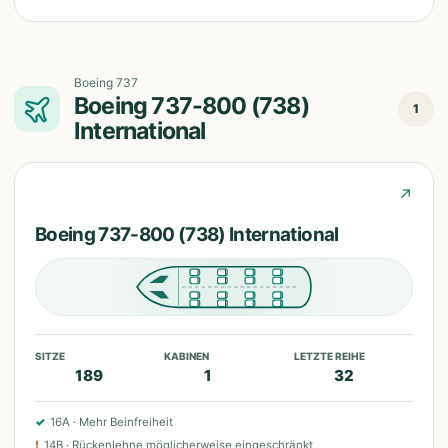
Boeing 737
Boeing 737-800 (738)
1
International
↗
Boeing 737-800 (738) International
SITZE
KABINEN
LETZTE REIHE
189
1
32
✓
16A
·
Mehr Beinfreiheit
!
14B
·
Rückenlehne möglicherweise eingeschränkt