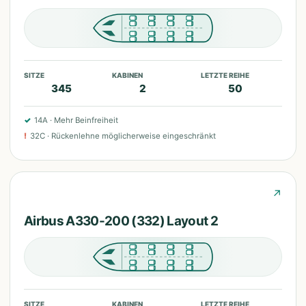
SITZE
KABINEN
LETZTE REIHE
345
2
50
✓
14A
·
Mehr Beinfreiheit
!
32C
·
Rückenlehne möglicherweise eingeschränkt
↗
Airbus A330-200 (332) Layout 2
SITZE
KABINEN
LETZTE REIHE