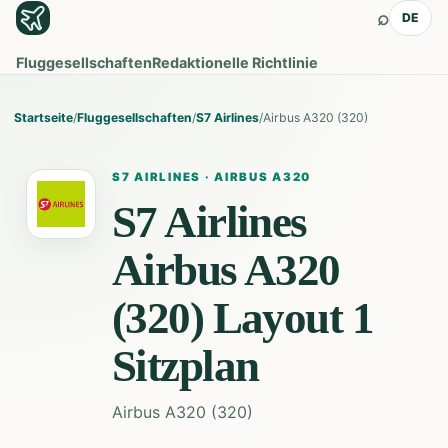
⌕
DE
Fluggesellschaften
Redaktionelle Richtlinie
Startseite
/
Fluggesellschaften
/
S7 Airlines
/
Airbus A320 (320)
S7 AIRLINES
·
AIRBUS A320
S7 Airlines
Airbus A320
(320) Layout 1
Sitzplan
Airbus A320 (320)