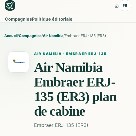
⌕
FR
Compagnies
Politique éditoriale
Accueil
/
Compagnies
/
Air Namibia
/
Embraer ERJ-135 (ER3)
AIR NAMIBIA
·
EMBRAER ERJ-135
Air Namibia
Embraer ERJ-
135 (ER3)
plan
de cabine
Embraer ERJ-135 (ER3)