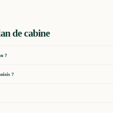
lan de cabine
on ?
oisis ?