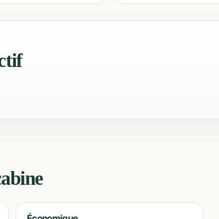
tif
cabine
Économique