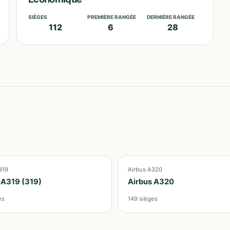
SIÈGES
PREMIÈRE RANGÉE
DERNIÈRE RANGÉE
112
6
28
319
Airbus A320
 A319 (319)
Airbus A320
es
149
sièges