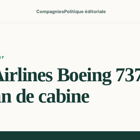
Compagnies
Politique éditoriale
37
irlines
Boeing 73
an de cabine