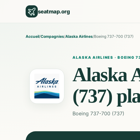
seatmap.org
Accueil
/
Compagnies
/
Alaska Airlines
/
Boeing 737-700 (737)
ALASKA AIRLINES
·
BOEING 7
Alaska A
(737)
pl
Boeing 737-700 (737)