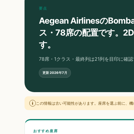
要点
Aegean AirlinesのBom
ス・78席の配置です。2
す。
78席・1クラス・最終列は21列を目印に確
更新
2026年7月
i
この情報は古い可能性があります。座席を選ぶ前に、機
おすすめ座席