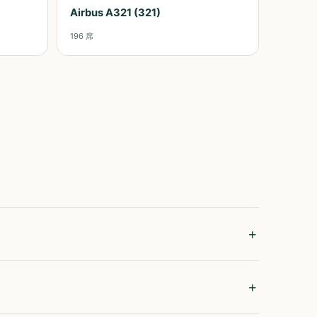
Airbus A321 (321)
196
席