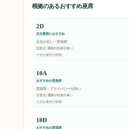
根拠のあるおすすめ座席
2D
足元重視におすすめ
足元が広い · 窓側席
注意点
:
通路の往来が多い
十分な裏付け情報
10A
おすすめの窓側席
窓側席 · プライバシーが高い
注意点
:
通路の往来が多い
十分な裏付け情報
10D
おすすめの窓側席