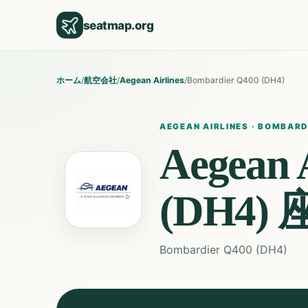
seatmap.org
ホーム
/
航空会社
/
Aegean Airlines
/
Bombardier Q400 (DH4)
AEGEAN AIRLINES
·
BOMBARDI
Aegean A
(DH4)
Bombardier Q400 (DH4)