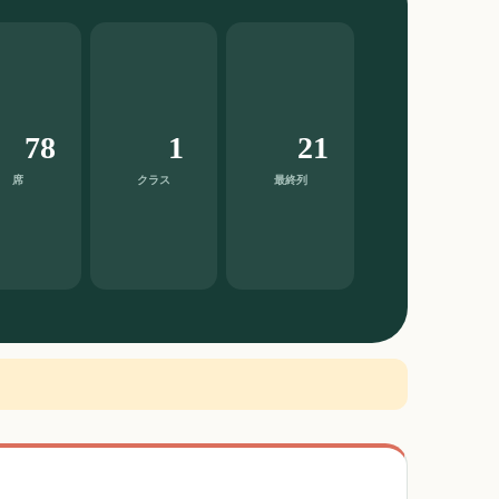
78
1
21
席
クラス
最終列