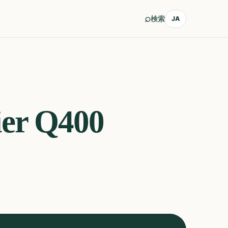
⌕
検索
JA
er Q400