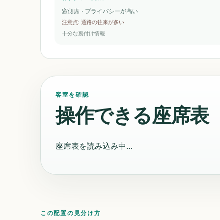
窓側席 · プライバシーが高い
注意点
:
通路の往来が多い
十分な裏付け情報
客室を確認
操作できる座席表
座席表を読み込み中…
この配置の見分け方