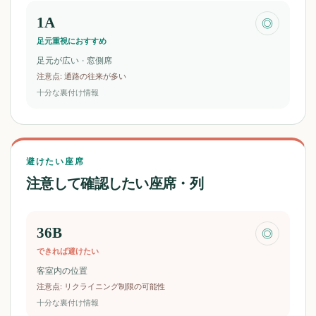
1A
◎
足元重視におすすめ
足元が広い · 窓側席
注意点
:
通路の往来が多い
十分な裏付け情報
避けたい座席
注意して確認したい座席・列
36B
◎
できれば避けたい
客室内の位置
注意点
:
リクライニング制限の可能性
十分な裏付け情報