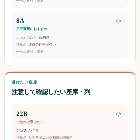
十分な裏付け情報
8A
◎
足元重視におすすめ
足元が広い · 窓側席
注意点
:
通路の往来が多い
十分な裏付け情報
避けたい座席
注意して確認したい座席・列
22B
◎
できれば避けたい
客室内の位置
注意点
:
リクライニング制限の可能性