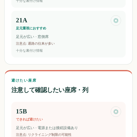
十分な裏付け情報
21A
◎
足元重視におすすめ
足元が広い · 窓側席
注意点
:
通路の往来が多い
十分な裏付け情報
避けたい座席
注意して確認したい座席・列
15B
◎
できれば避けたい
足元が広い · 電源または接続設備あり
注意点
:
リクライニング制限の可能性