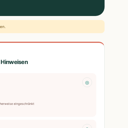
len.
t Hinweisen
◎
herweise eingeschränkt