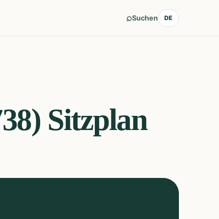
⌕
Suchen
DE
738)
Sitzplan