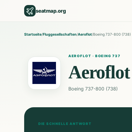
seatmap.org
Startseite
/
Fluggesellschaften
/
Aeroflot
/
Boeing 737-800 (738)
AEROFLOT
·
BOEING 737
Aeroflot
Boeing 737-800 (738)
DIE SCHNELLE ANTWORT