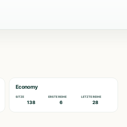
Economy
SITZE
ERSTE REIHE
LETZTE REIHE
138
6
28