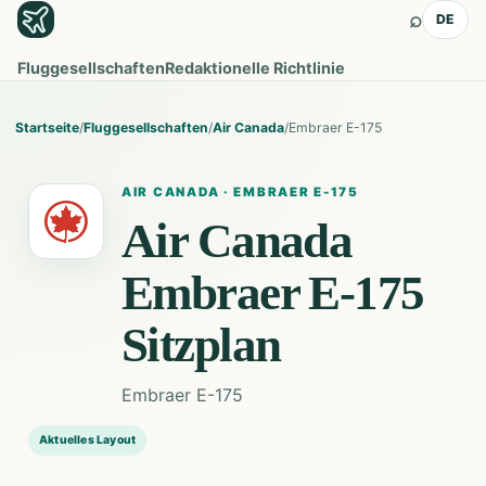
⌕
DE
Fluggesellschaften
Redaktionelle Richtlinie
Startseite
/
Fluggesellschaften
/
Air Canada
/
Embraer E-175
AIR CANADA
·
EMBRAER E-175
Air Canada
Embraer E-175
Sitzplan
Embraer E-175
Aktuelles Layout