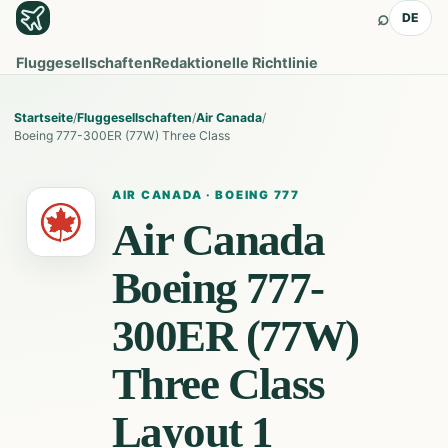
⌕
DE
Fluggesellschaften
Redaktionelle Richtlinie
Startseite
/
Fluggesellschaften
/
Air Canada
/
Boeing 777-300ER (77W) Three Class
AIR CANADA
·
BOEING 777
Air Canada
Boeing 777-
300ER (77W)
Three Class
Layout 1