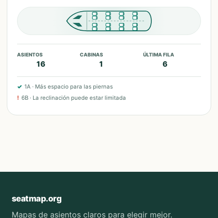
ASIENTOS
CABINAS
ÚLTIMA FILA
16
1
6
✓
1A
·
Más espacio para las piernas
!
6B
·
La reclinación puede estar limitada
seatmap.org
Mapas de asientos claros para elegir mejor.