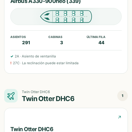
Airbus A330-900neo (339)
ASIENTOS
CABINAS
ÚLTIMA FILA
291
3
44
✓
2A
·
Asiento de ventanilla
!
27C
·
La reclinación puede estar limitada
Twin Otter DHC6
1
Twin Otter DHC6
↗
Twin Otter DHC6