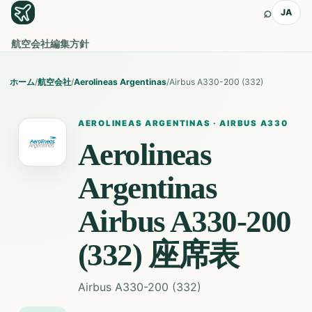
⌕
JA
航空会社
編集方針
ホーム
/
航空会社
/
Aerolineas Argentinas
/
Airbus A330-200 (332)
AEROLINEAS ARGENTINAS
·
AIRBUS A330
Aerolineas
Argentinas
Airbus A330-200
(332)
座席表
Airbus A330-200 (332)