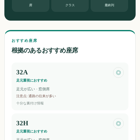
席
クラス
最終列
おすすめ座席
根拠のあるおすすめ座席
32A
◎
足元重視におすすめ
足元が広い · 窓側席
注意点
:
通路の往来が多い
十分な裏付け情報
32H
◎
足元重視におすすめ
足元が広い · 窓側席