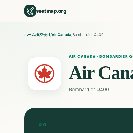
seatmap.org
ホーム
/
航空会社
/
Air Canada
/
Bombardier Q400
AIR CANADA
·
BOMBARDIER Q
Air Can
Bombardier Q400
要点