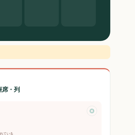
座席・列
◎
れている