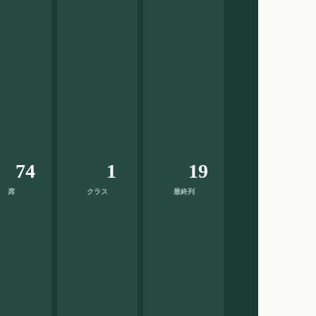
74
1
19
席
クラス
最終列