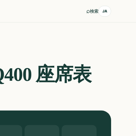
⌕
検索
JA
Q400
座席表