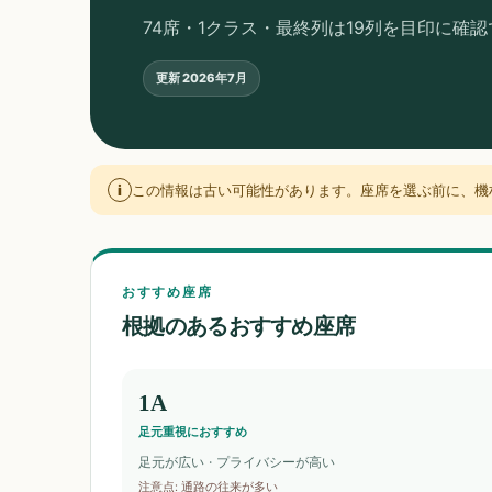
74席・1クラス・最終列は19列を目印に確
更新
2026年7月
i
この情報は古い可能性があります。座席を選ぶ前に、機
おすすめ座席
根拠のあるおすすめ座席
1A
足元重視におすすめ
足元が広い · プライバシーが高い
注意点
:
通路の往来が多い