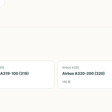
319
Airbus A320
 A319-100 (319)
Airbus A320-200 (320)
146
席