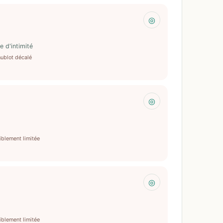
◎
e d'intimité
hublot décalé
◎
iblement limitée
◎
iblement limitée