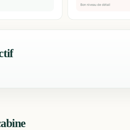
Bon niveau de détail
tif
cabine