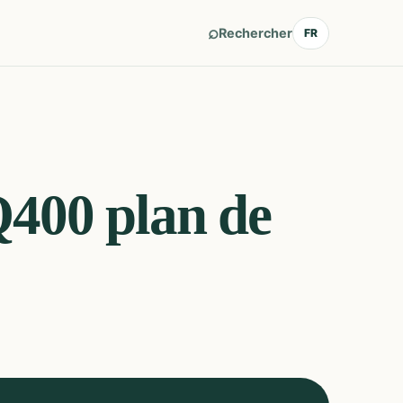
⌕
Rechercher
FR
Q400
plan de