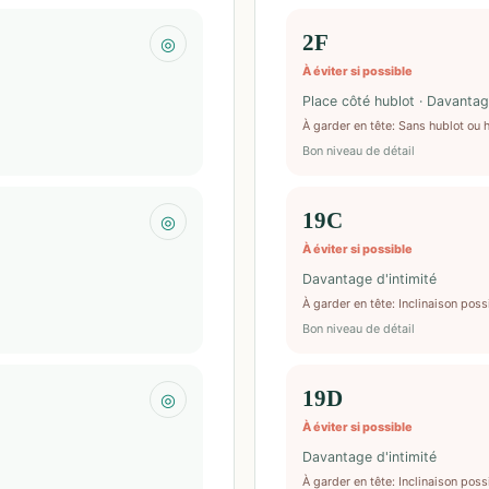
2F
◎
À éviter si possible
Place côté hublot · Davantag
À garder en tête
:
Sans hublot ou 
Bon niveau de détail
19C
◎
À éviter si possible
Davantage d'intimité
À garder en tête
:
Inclinaison poss
Bon niveau de détail
19D
◎
À éviter si possible
Davantage d'intimité
À garder en tête
:
Inclinaison poss