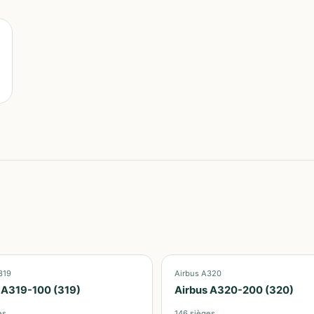
319
Airbus A320
 A319-100 (319)
Airbus A320-200 (320)
es
146
sièges