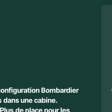
 configuration Bombardier
s dans une cabine.
lus de place pour les