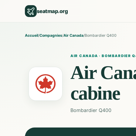
seatmap.org
Accueil
/
Compagnies
/
Air Canada
/
Bombardier Q400
AIR CANADA
·
BOMBARDIER Q
Air Can
cabine
Bombardier Q400