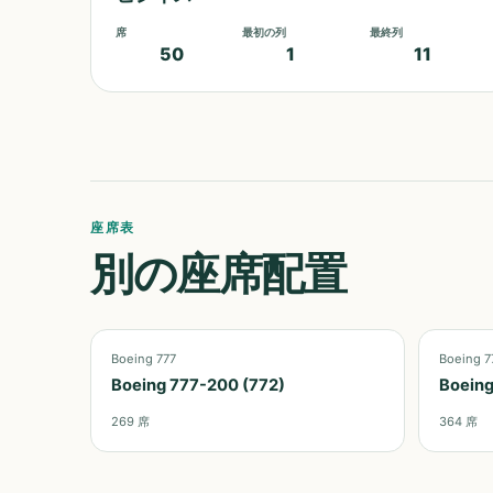
席
最初の列
最終列
50
1
11
座席表
別の座席配置
Boeing 777
Boeing 7
Boeing 777-200 (772)
Boeing
269
席
364
席