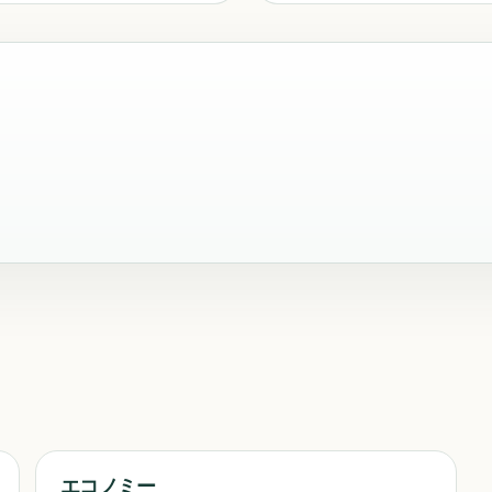
エコノミー