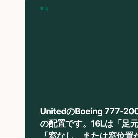
要点
UnitedのBoeing 777-
の配置です。16Lは「足
「窓なし、または窓位置