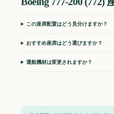
Boeing 777-200 (772)
この座席配置はどう見分けますか？
おすすめ座席はどう選びますか？
運航機材は変更されますか？