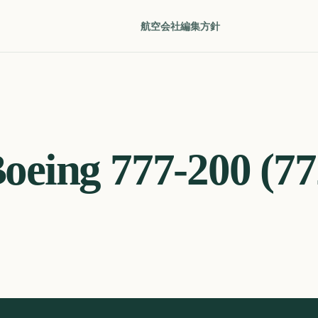
航空会社
編集方針
oeing 777-200 (77