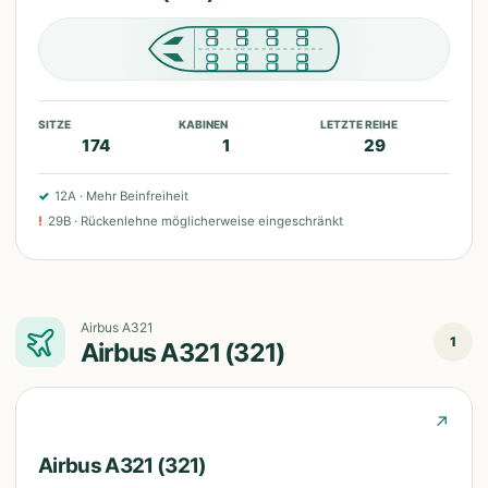
SITZE
KABINEN
LETZTE REIHE
174
1
29
✓
12A
·
Mehr Beinfreiheit
!
29B
·
Rückenlehne möglicherweise eingeschränkt
Airbus A321
1
Airbus A321 (321)
↗
Airbus A321 (321)