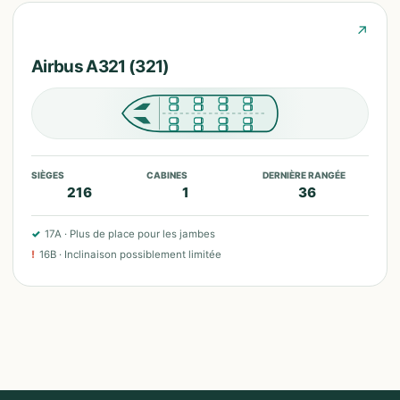
↗
Airbus A321 (321)
SIÈGES
CABINES
DERNIÈRE RANGÉE
216
1
36
✓
17A
·
Plus de place pour les jambes
!
16B
·
Inclinaison possiblement limitée