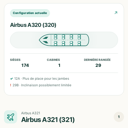
↗
Configuration actuelle
Airbus A320 (320)
SIÈGES
CABINES
DERNIÈRE RANGÉE
174
1
29
✓
12A
·
Plus de place pour les jambes
!
29B
·
Inclinaison possiblement limitée
Airbus A321
1
Airbus A321 (321)