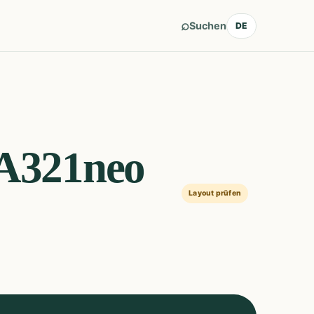
⌕
Suchen
DE
 A321neo
Layout prüfen