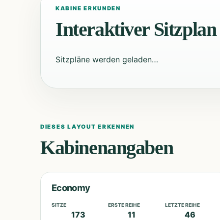
KABINE ERKUNDEN
Interaktiver Sitzplan
Sitzpläne werden geladen…
DIESES LAYOUT ERKENNEN
Kabinenangaben
Economy
SITZE
ERSTE REIHE
LETZTE REIHE
173
11
46