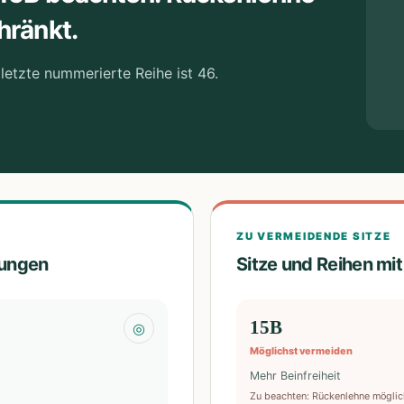
hränkt.
letzte nummerierte Reihe ist 46.
ZU VERMEIDENDE SITZE
lungen
Sitze und Reihen mi
15B
◎
Möglichst vermeiden
Mehr Beinfreiheit
Zu beachten
:
Rückenlehne möglic