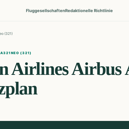
Fluggesellschaften
Redaktionelle Richtlinie
eo (321)
 A321NEO (321)
 Airlines
Airbus
tzplan