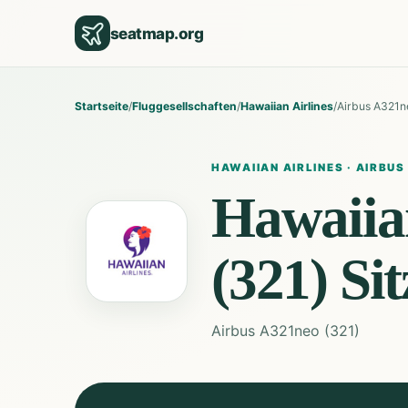
seatmap.org
Startseite
/
Fluggesellschaften
/
Hawaiian Airlines
/
Airbus A321n
HAWAIIAN AIRLINES
·
AIRBUS
Hawaiian
(321)
Si
Airbus A321neo (321)