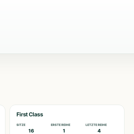
First Class
SITZE
ERSTE REIHE
LETZTE REIHE
16
1
4