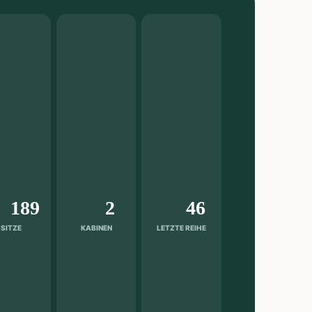
189
2
46
SITZE
KABINEN
LETZTE REIHE