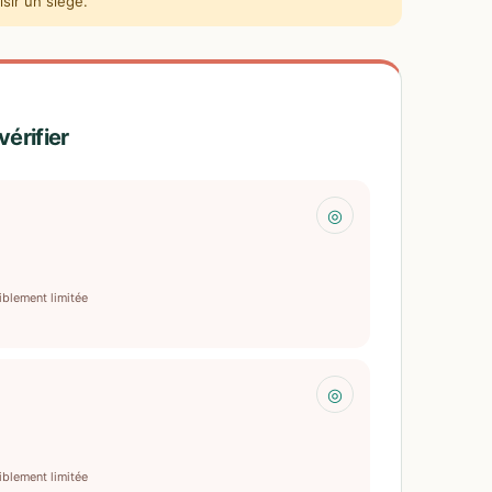
sir un siège.
vérifier
◎
iblement limitée
◎
iblement limitée