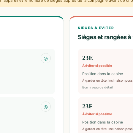
l’appareil et le nombre de sièges auprès de la compagnie avant de choi
SIÈGES À ÉVITER
Sièges et rangées à 
23E
◎
À éviter si possible
Position dans la cabine
À garder en tête
:
Inclinaison poss
Bon niveau de détail
23F
◎
À éviter si possible
Position dans la cabine
À garder en tête
:
Inclinaison poss