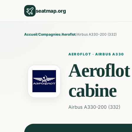
seatmap.org
Accueil
/
Compagnies
/
Aeroflot
/
Airbus A330-200 (332)
AEROFLOT
·
AIRBUS A330
Aeroflot
cabine
Airbus A330-200 (332)