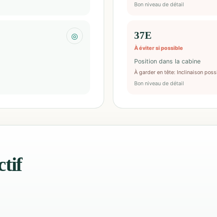
Bon niveau de détail
37E
◎
À éviter si possible
Position dans la cabine
À garder en tête
:
Inclinaison poss
Bon niveau de détail
tif