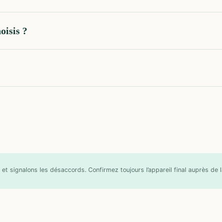
oisis ?
et signalons les désaccords. Confirmez toujours l’appareil final auprès de