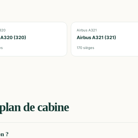
320
Airbus A321
 A320 (320)
Airbus A321 (321)
es
170
sièges
plan de cabine
on ?