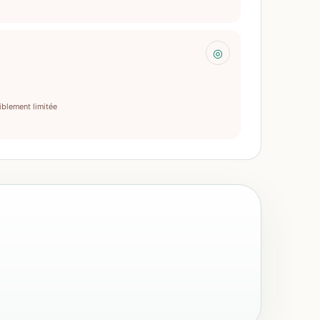
◎
iblement limitée