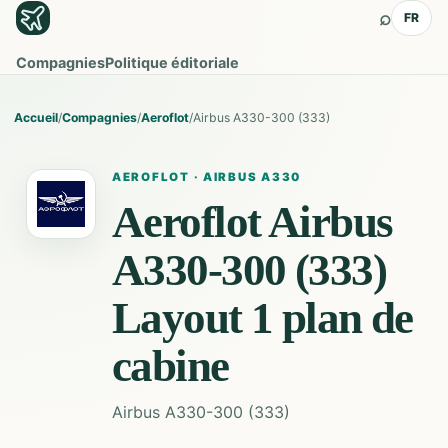
⌕
FR
Compagnies
Politique éditoriale
Accueil
/
Compagnies
/
Aeroflot
/
Airbus A330-300 (333)
AEROFLOT
·
AIRBUS A330
Aeroflot
Airbus
A330-300 (333)
Layout 1
plan de
cabine
Airbus A330-300 (333)