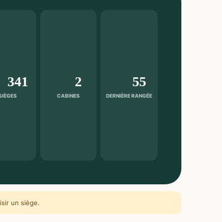
341
2
55
SIÈGES
CABINES
DERNIÈRE RANGÉE
sir un siège.