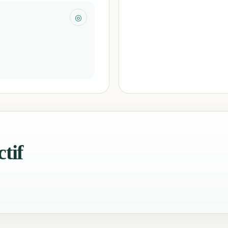
◎
tif