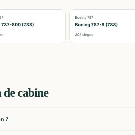
37
Boeing 787
 737-800 (738)
Boeing 787-8 (788)
es
302
sièges
 de cabine
on ?