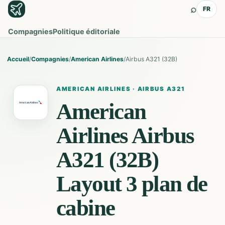
⌕
FR
Compagnies
Politique éditoriale
Accueil
/
Compagnies
/
American Airlines
/
Airbus A321 (32B)
AMERICAN AIRLINES
·
AIRBUS A321
American
Airlines
Airbus
A321 (32B)
Layout 3
plan de
cabine