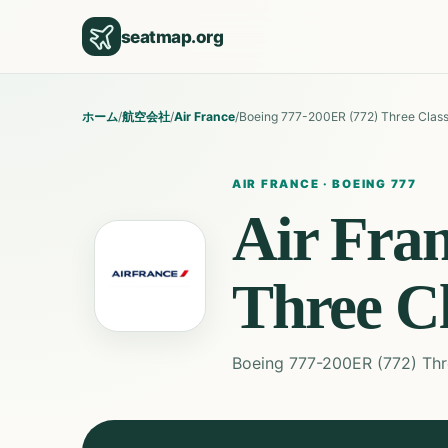
seatmap.org
ホーム
/
航空会社
/
Air France
/
Boeing 777-200ER (772) Three Clas
AIR FRANCE
·
BOEING 777
Air Fra
Three Cl
Boeing 777-200ER (772) Thr