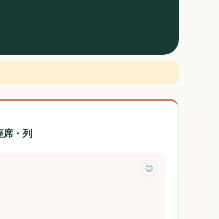
座席・列
◎