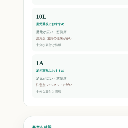
10L
足元重視におすすめ
足元が広い · 窓側席
注意点
:
通路の往来が多い
十分な裏付け情報
1A
足元重視におすすめ
足元が広い · 窓側席
注意点
:
バシネットに近い
十分な裏付け情報
客室を確認