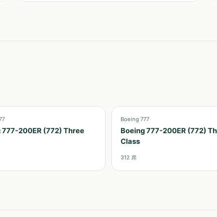
77
Boeing 777
 777-200ER (772) Three
Boeing 777-200ER (772) T
Class
312
席