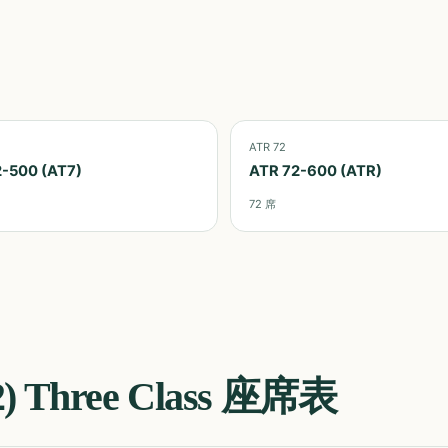
ATR 72
2-500 (AT7)
ATR 72-600 (ATR)
72
席
) Three Class
座席表