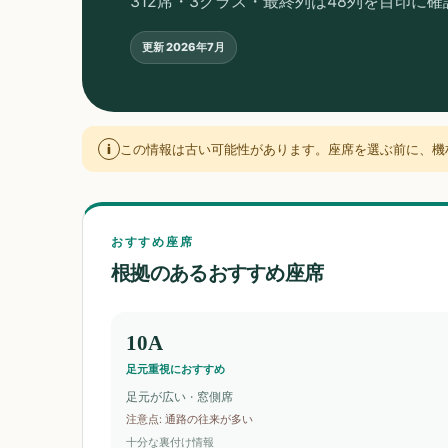
312席・3クラス・最終列は48列を目印に
更新
2026年7月
i
この情報は古い可能性があります。座席を選ぶ前に、機
おすすめ座席
根拠のあるおすすめ座席
10A
足元重視におすすめ
足元が広い · 窓側席
注意点
:
通路の往来が多い
十分な裏付け情報