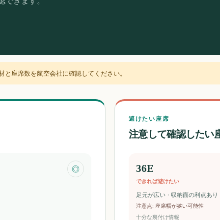
確認できます。
材と座席数を航空会社に確認してください。
避けたい座席
注意して確認したい
36E
◎
できれば避けたい
足元が広い · 収納面の利点あり
注意点
:
座席幅が狭い可能性
十分な裏付け情報