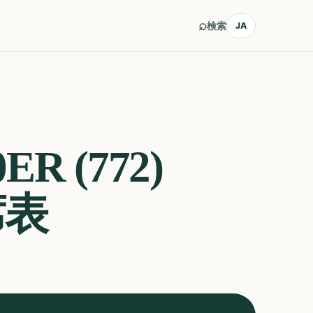
⌕
検索
JA
0ER (772)
席表