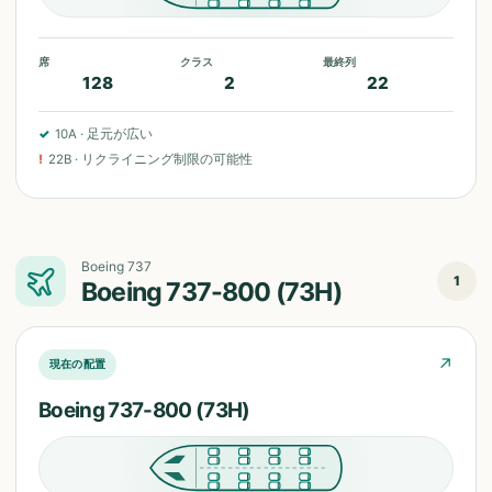
席
クラス
最終列
128
2
22
✓
10A
·
足元が広い
!
22B
·
リクライニング制限の可能性
Boeing 737
1
Boeing 737-800 (73H)
↗
現在の配置
Boeing 737-800 (73H)