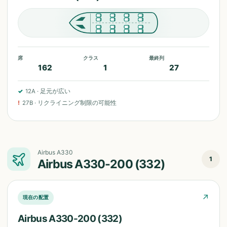
席
クラス
最終列
162
1
27
✓
12A
·
足元が広い
!
27B
·
リクライニング制限の可能性
Airbus A330
1
Airbus A330-200 (332)
↗
現在の配置
Airbus A330-200 (332)