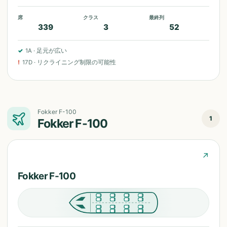
席
クラス
最終列
339
3
52
✓
1A
·
足元が広い
!
17D
·
リクライニング制限の可能性
Fokker F-100
1
Fokker F-100
↗
Fokker F-100