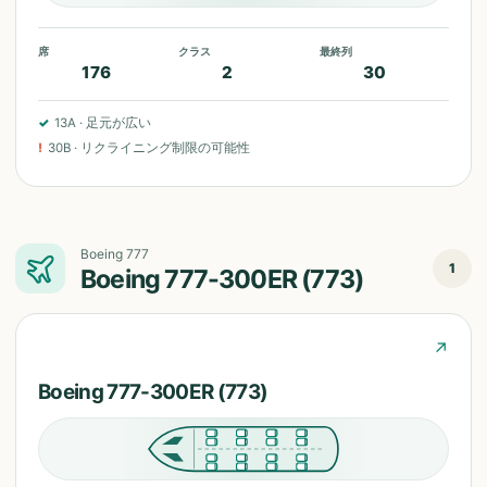
席
クラス
最終列
176
2
30
✓
13A
·
足元が広い
!
30B
·
リクライニング制限の可能性
Boeing 777
1
Boeing 777-300ER (773)
↗
Boeing 777-300ER (773)