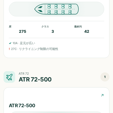
席
クラス
最終列
275
3
42
✓
10A
·
足元が広い
!
27C
·
リクライニング制限の可能性
ATR 72
1
ATR 72-500
↗
ATR 72-500