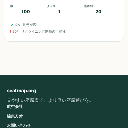
席
クラス
最終列
100
1
20
✓
12A
·
足元が広い
!
20F
·
リクライニング制限の可能性
seatmap.org
見やすい座席表で、より良い座席選びを。
航空会社
編集方針
お問い合わせ