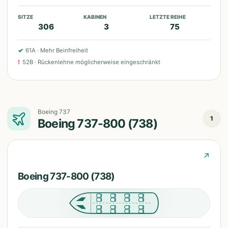
SITZE
KABINEN
LETZTE REIHE
306
3
75
✓
61A
·
Mehr Beinfreiheit
!
52B
·
Rückenlehne möglicherweise eingeschränkt
Boeing 737
1
Boeing 737-800 (738)
↗
Boeing 737-800 (738)