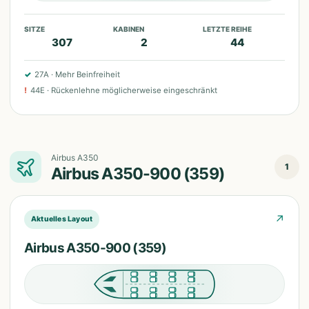
SITZE
KABINEN
LETZTE REIHE
307
2
44
✓
27A
·
Mehr Beinfreiheit
!
44E
·
Rückenlehne möglicherweise eingeschränkt
Airbus A350
1
Airbus A350-900 (359)
↗
Aktuelles Layout
Airbus A350-900 (359)