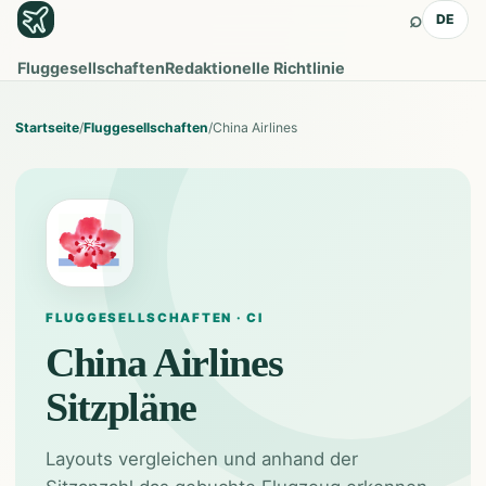
⌕
DE
Fluggesellschaften
Redaktionelle Richtlinie
Startseite
/
Fluggesellschaften
/
China Airlines
FLUGGESELLSCHAFTEN · CI
China Airlines
Sitzpläne
Layouts vergleichen und anhand der