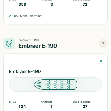
358
3
72
✓
30A
·
Mehr Beinfreiheit
Embraer E-190
1
Embraer E-190
↗
Embraer E-190
SITZE
KABINEN
LETZTE REIHE
104
1
27