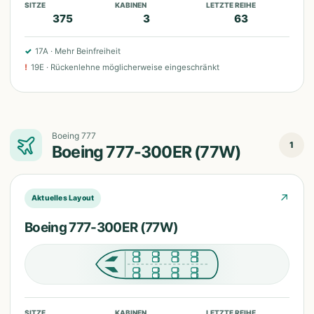
SITZE
KABINEN
LETZTE REIHE
375
3
63
✓
17A
·
Mehr Beinfreiheit
!
19E
·
Rückenlehne möglicherweise eingeschränkt
Boeing 777
1
Boeing 777-300ER (77W)
↗
Aktuelles Layout
Boeing 777-300ER (77W)
SITZE
KABINEN
LETZTE REIHE