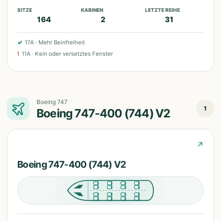
SITZE
KABINEN
LETZTE REIHE
164
2
31
✓
17A
·
Mehr Beinfreiheit
!
11A
·
Kein oder versetztes Fenster
Boeing 747
1
Boeing 747-400 (744) V2
↗
Boeing 747-400 (744) V2