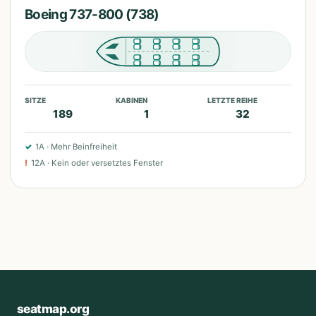
Boeing 737-800 (738)
SITZE
KABINEN
LETZTE REIHE
189
1
32
✓
1A
·
Mehr Beinfreiheit
!
12A
·
Kein oder versetztes Fenster
seatmap.org