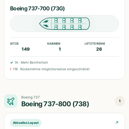
Boeing 737-700 (73G)
SITZE
KABINEN
LETZTE REIHE
149
1
26
✓
1A
·
Mehr Beinfreiheit
!
11B
·
Rückenlehne möglicherweise eingeschränkt
Boeing 737
1
Boeing 737-800 (738)
↗
Aktuelles Layout