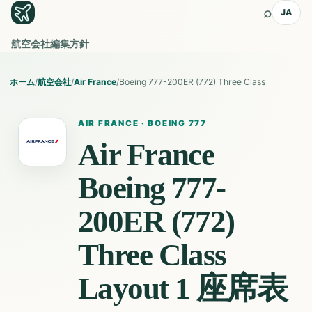
⌕
JA
航空会社
編集方針
ホーム
/
航空会社
/
Air France
/
Boeing 777-200ER (772) Three Class
AIR FRANCE
·
BOEING 777
Air France
Boeing 777-
200ER (772)
Three Class
Layout 1
座席表