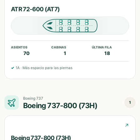
ATR 72-600 (AT7)
ASIENTOS
CABINAS
ÚLTIMA FILA
70
1
18
✓
1A
·
Más espacio para las piernas
Boeing 737
1
Boeing 737-800 (73H)
↗
Boeing 737-800 (73H)