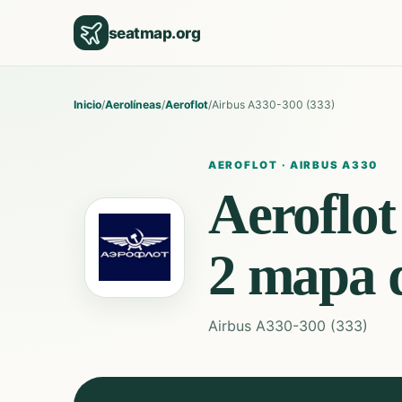
seatmap.org
Inicio
/
Aerolíneas
/
Aeroflot
/
Airbus A330-300 (333)
AEROFLOT
·
AIRBUS A330
Aeroflot
2
mapa d
Airbus A330-300 (333)