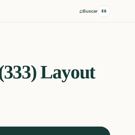
⌕
Buscar
ES
(333) Layout