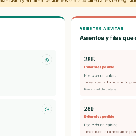
a el avión y el número de asientos con la aerolínea antes de elegir asi
ASIENTOS A EVITAR
Asientos y filas que
28E
◎
Evitar si es posible
Posición en cabina
Ten en cuenta
:
La reclinación pue
Buen nivel de detalle
28F
◎
Evitar si es posible
Posición en cabina
Ten en cuenta
:
La reclinación pue