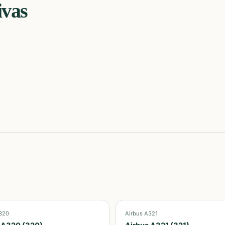
ivas
320
Airbus A321