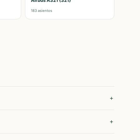
Airbus A321 (321)
183
asientos