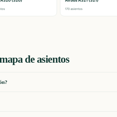
 A320 (320)
Airbus A321 (321)
ntos
170
asientos
mapa de asientos
ión?