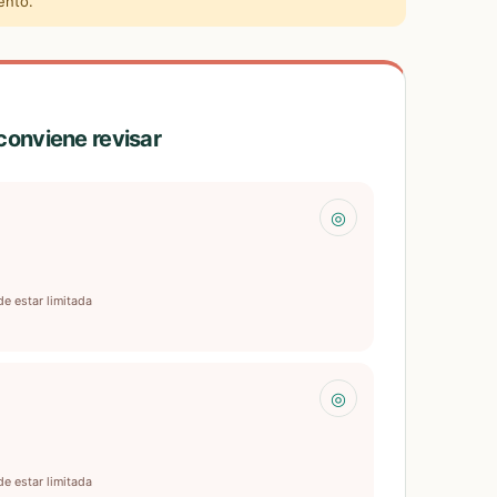
ento.
 conviene revisar
◎
de estar limitada
◎
de estar limitada