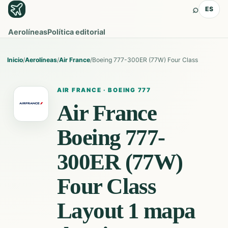
⌕
ES
Aerolíneas
Política editorial
Inicio
/
Aerolíneas
/
Air France
/
Boeing 777-300ER (77W) Four Class
AIR FRANCE
·
BOEING 777
Air France
Boeing 777-
300ER (77W)
Four Class
Layout 1
mapa