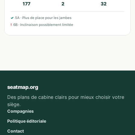
177
2
32
✓
5A
·
Plus de place pour les jambes
!
6B
·
Inclinaison possiblement limitée
seatmap.org
Des plans de cabine clairs pour mieux choisir votre
siège.
Compagnies
Politique éditoriale
Contact