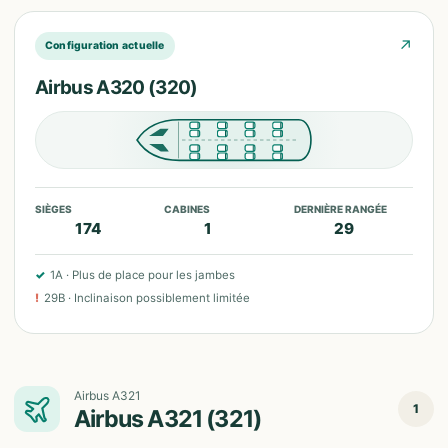
↗
Configuration actuelle
Airbus A320 (320)
SIÈGES
CABINES
DERNIÈRE RANGÉE
174
1
29
✓
1A
·
Plus de place pour les jambes
!
29B
·
Inclinaison possiblement limitée
Airbus A321
1
Airbus A321 (321)